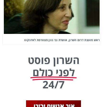
ראש מועצת דרום השרון, אושרת גני גונן מצטרפת לאיזנקוט
השרון פוסט
לפני כולם
24/7