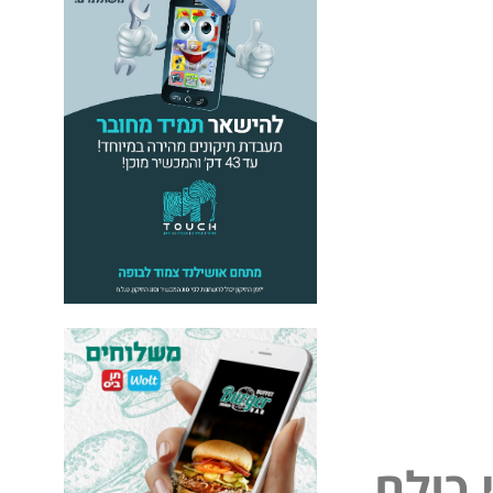
ל
פ
נ
ו
ל
ם
כ
י
י
כ