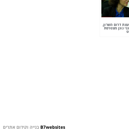
צת דרום השרון,
ני גונן מצטרפת
ט
B7websites
בנייה וקידום אתרים