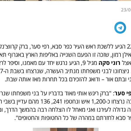
23/0
לן רמון, שזכה זו הפעם השנייה באליפות הארץ באגרוף תאי
אצל
רוני סקה
מגיל 9, הגיע נרגש יחד עם מאמנו, וסיפר ל
ני ובתם אור – ודואג להזכירם בכל תחרות מאז אותה שבת.
י סער
: "ברק ריגש אותי מאוד בדבריו על בני משפחתו שנרצ
באותה שבת, בה נרצחו כ-1,200 איש ונחטפו 241, 
וה גדולה לעירנו ואני מאחל לו הצלחה רבה בהמשך הדרך, ו
פר סבא לחזרתם במהרה של כל החטופות והחטופים".