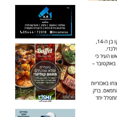
ביום ראשון 22/1 הגיע ללשכת ראש העיר כפר סבא, רפי סער, ברק קרווצ'נקו בן ה-14,
לנדי.
ראש העיר כי
הוא מקדיש את ניצחונו לבני משפחתו מנתיב העשרה, שנרצחו בשבת ה-7 באוקטובר –
חו באכזריות
136 מהם עדיין בשבי החמאס. ברק
מתפלל יחד