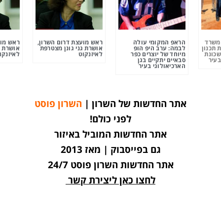
ומשרד
הראפ המקומי עולה
ראש מועצת דרום השרון,
ראש מוע
 תכנון
לבמה: ערב היפ הופ
אושרת גני גונן מצטרפת
אושרת ג
שכונת
מיוחד של יוצרים כפר
לאיזנקוט
לאיזנקו
בעיר
סבאיים יתקיים בגן
הארכיאולוגי בעיר
אתר החדשות של השרון |
השרון פוסט
לפני כולם!
אתר החדשות המוביל באיזור
גם בפייסבוק | מאז 2013
אתר החדשות השרון פוסט 24/7
לחצו כאן ליצירת קשר