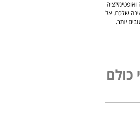
ואופטימיזציה
ינה שלכם. אל
ים יותר.
ל
פ
נ
ל
ם
ו
י
כ
כ
י