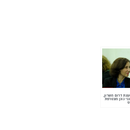
צת דרום השרון,
ני גונן מצטרפת
ט