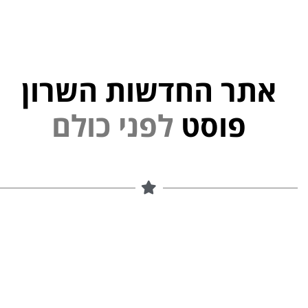
אתר החדשות השרון
פוסט
ל
פ
נ
י