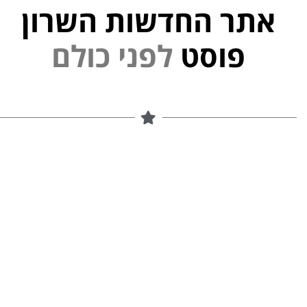
אתר החדשות השרון
פוסט
ל
פ
נ
י