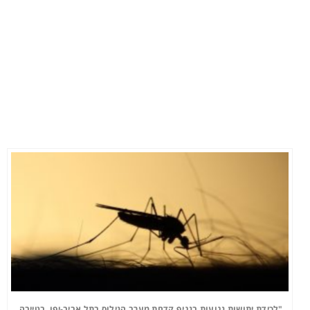
"לכידת יתושות נגועות בנגיף קדחת מערב הנילוס בתל אביב-יפו, בטייבה,