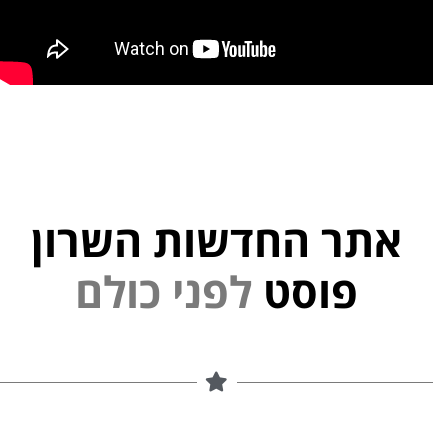
אתר החדשות השרון
פוסט
ל
פ
נ
י