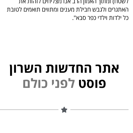
לשטח) ומתוך האמון הרב אנו מצליחים לזהות את
האתגרים ולגבש חבילת מענים ומתווים תואמים לטובת
כל ילדות וילדי כפר סבא".
אתר החדשות השרון
י
נ
פ
ל
פוסט
ם
ל
ו