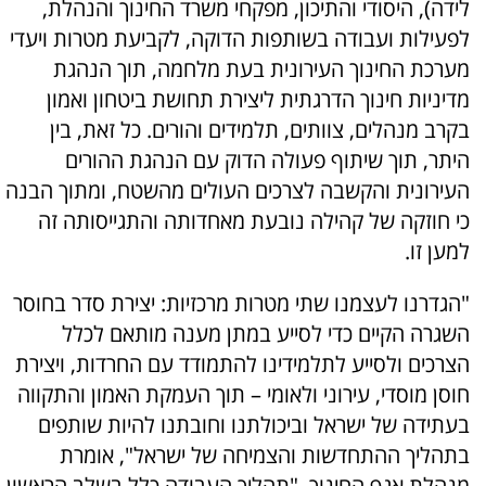
לידה), היסודי והתיכון, מפקחי משרד החינוך והנהלת,
לפעילות ועבודה בשותפות הדוקה, לקביעת מטרות ויעדי
מערכת החינוך העירונית בעת מלחמה, תוך הנהגת
מדיניות חינוך הדרגתית ליצירת תחושת ביטחון ואמון
בקרב מנהלים, צוותים, תלמידים והורים. כל זאת, בין
היתר, תוך שיתוף פעולה הדוק עם הנהגת ההורים
העירונית והקשבה לצרכים העולים מהשטח, ומתוך הבנה
כי חוזקה של קהילה נובעת מאחדותה והתגייסותה זה
למען זו.
"הגדרנו לעצמנו שתי מטרות מרכזיות: יצירת סדר בחוסר
השגרה הקיים כדי לסייע במתן מענה מותאם לכלל
הצרכים ולסייע לתלמידינו להתמודד עם החרדות, ויצירת
חוסן מוסדי, עירוני ולאומי – תוך העמקת האמון והתקווה
בעתידה של ישראל וביכולתנו וחובתנו להיות שותפים
בתהליך ההתחדשות והצמיחה של ישראל", אומרת
מנהלת אגף החינוך. "תהליך העבודה כלל בשלב הראשון