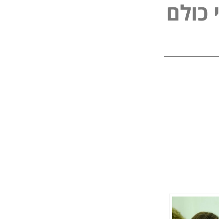
ל
פ
כ
ו
ל
ם
נ
י
י