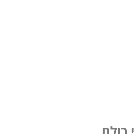
פ
נ
ל
י
ם
כ
ל
ו
ו
כ
ל