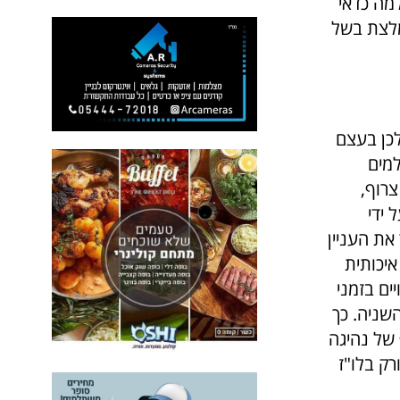
מה כדאי
לצת בשל
לכן בעצם
למים
צרוף,
 ידי
את העניין
איכותית
ים בזמני
שניה. כך
 של נהיגה
רק בלו"ז