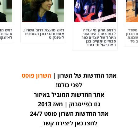
ומשרד
הראפ המקומי עולה
ראש מועצת דרום השרון,
ראש מוע
 תכנון
לבמה: ערב היפ הופ
אושרת גני גונן מצטרפת
אושרת ג
שכונת
מיוחד של יוצרים כפר
לאיזנקוט
לאיזנקו
בעיר
סבאיים יתקיים בגן
הארכיאולוגי בעיר
אתר החדשות של השרון |
השרון פוסט
לפני כולם!
אתר החדשות המוביל באיזור
גם בפייסבוק | מאז 2013
אתר החדשות השרון פוסט 24/7
לחצו כאן ליצירת קשר