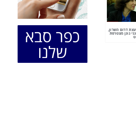
כפר סבא
צת דרום השרון,
ני גונן מצטרפת
ט
שלנו