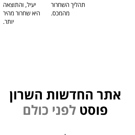
תהליך השחרור
יעיל, והתוצאה
מהמכס.
היא שחרור מהיר
יותר.
אתר החדשות השרון
ל
פ
נ
פוסט
ל
ם
י
ו
כ
י
נ