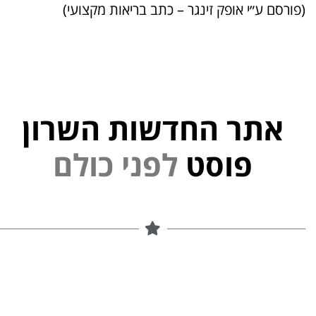
(פורסם ע״י אופק זינגר – כתב בריאות מקצועי)
אתר החדשות השרון
פוסט
ל
פ
נ
י