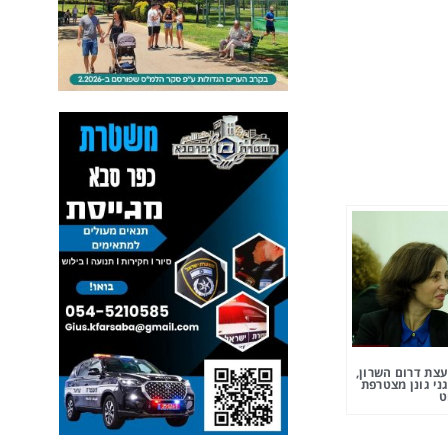
צת דרום השרון,
ני גונן מצטרפת
ט