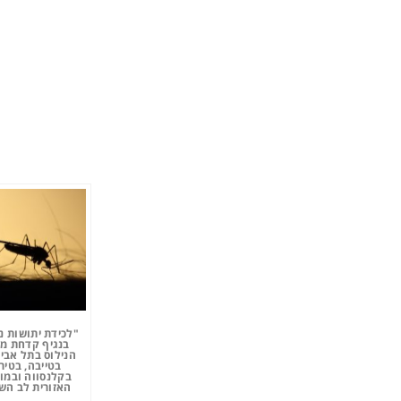
"לכידת יתושות נ
בנגיף קדחת מ
הנילוס בתל אביב
בטייבה, בטיר
בקלנסווה ובמו
האזורית לב השר