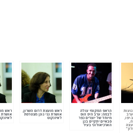
גועות
הראפ המקומי עולה
ראש מועצת דרום השרון,
ראש מוע
ערב
לבמה: ערב היפ הופ
אושרת גני גונן מצטרפת
אושרת ג
-יפו,
מיוחד של יוצרים כפר
לאיזנקוט
לאיזנקו
ה,
סבאיים יתקיים בגן
עצה
הארכיאולוגי בעיר
ון"