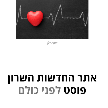
freepic
אתר החדשות השרון
י
נ
פ
פוסט
ל
ם