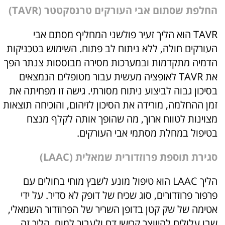
החלפת שסתום אבי העורקים טרנסקטטר (TAVR)
TAVR הוא הליך זעיר פולשני המחליף מסתם אבי
העורקים חולה, ללא ניתוח לב פתוח. השימוש בטכניקות
הדמיה מתקדמות ובמערכות מסירה מבוססות צנתר הפך
את TAVR לאופציה מעשית עבור מטופלים הנמצאים
בסיכון גבוה לביצוע ניתוח מסורתי. גישה זו מפחיתה את
זמן ההחלמה, מורידה את הסיכון לזיהום, והוכיחה תוצאות
מצוינות לטווח ארוך, מה שהופך אותה לקלף מנצח
בטיפול במחלת מסתמי אבי העורקים.
סגירת תוספת פרוזדורית שמאלית (LAAC)
הליך LAAC הוא טיפול מונע לשבץ מוחי בחולים עם
פרפור פרוזדורים, סוג שכיח של דופק לא סדיר. על ידי
אטימה של שק קטן בדופן השריר של הפרוזדור השמאלי,
שבו עלולים להיווצר קרישי דם ולעבור למוח, הליך זה