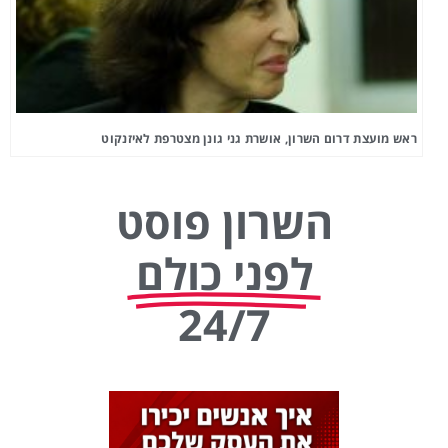
ראש מועצת דרום השרון, אושרת גני גונן מצטרפת לאיזנקוט
השרון פוסט
לפני כולם
24/7