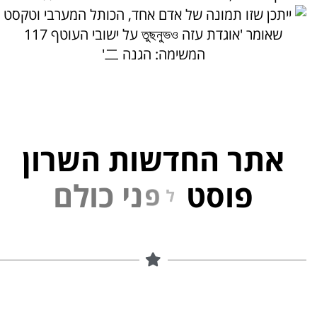
אתר החדשות השרון
פוסט
ל
פ
נ
י