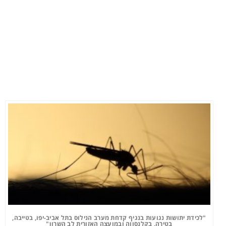
"לכידת יתושות נגועות בנגיף קדחת מערב הנילוס בתל אביב-יפו, בטייבה,
בטירה, בקלנסווה ובמועצה האזורית לב השרון"