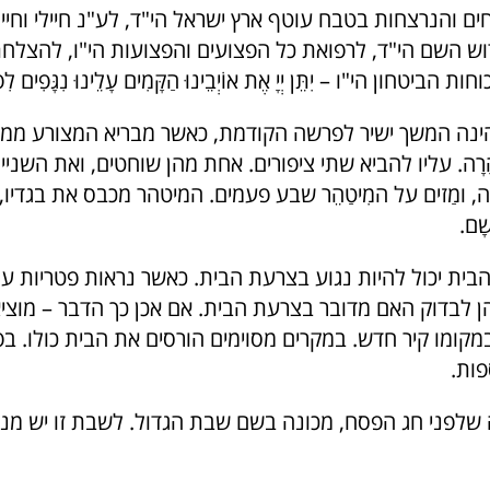
ם והנרצחות בטבח עוטף ארץ ישראל הי"ד, לע"נ חיילי וחיי
ש השם הי"ד, לרפואת כל הפצועים והפצועות הי"ו, להצלחת 
 הביטחון הי"ו – יִתֵּן יְיָ אֶת אוֹיְבֵינוּ הַקָּמִים עָלֵינוּ נִגָּפִים לִפ
נה המשך ישיר לפרשה הקודמת, כאשר מבריא המצורע ממח
רָה. עליו להביא שתי ציפורים. אחת מהן שוחטים, ואת השניי
 ומַזים על המִיטַהֵר שבע פעמים. המיטהר מכבס את בגדיו, 
ָם.
 הבית יכול להיות נגוע בצרעת הבית. כאשר נראות פטריות ע
הן לבדוק האם מדובר בצרעת הבית. אם אכן כך הדבר – מוצ
במקומו קיר חדש. במקרים מסוימים הורסים את הבית כולו. ב
פות.
לפני חג הפסח, מכונה בשם שבת הגדול. לשבת זו יש מנה