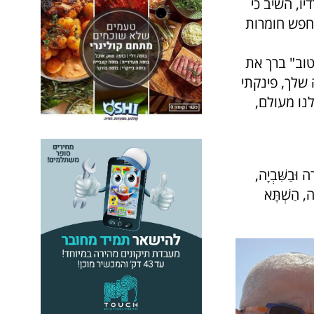
ו, השיב כי
מחפש חומרות
טוב" ברך את
שלך, פינקתי
נו מעולם,
ה וּבַשִּׁבְיָה,
ָה, הַשְׁתָּא