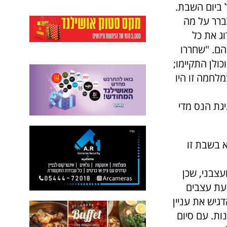
 בניסן חל ביום השבת.
לברר על מה
וג את כל
הם. "שחררו
ולן התקיימו;
מלחמה זו היו
יגת הנס מדי
א בשבת זו
עצבני, שכן
עת עצבים
יש את עניין
ת. עם סיום