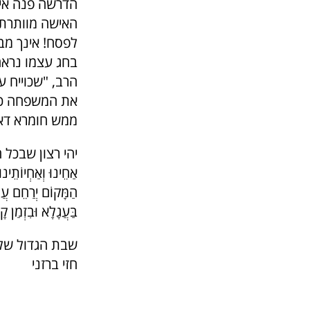
הדרשה פנה איל
האישה מוותרת 
לפסח! אינך מבי
בחג עצמו נראה
הרב, "שכוייח 
את המשפחה כמו
ממש חומרא דאת
יהי רצון שבכל
אַחֵינוּ וְאַחְיוֹתֵינו
הַמָּקוֹם יְרַחֵם עֲלֵ
בַּעֲגָלָא וּבִזְמַן קָ
שבת הגדול של
חזי ברזני