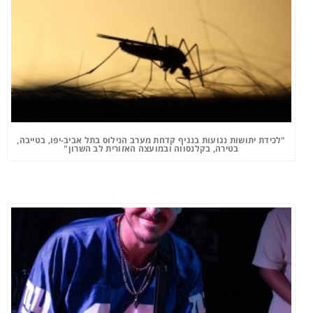
"לכידת יתושות נגועות בנגיף קדחת מערב הנילוס בתל אביב-יפו, בטייבה,
בטירה, בקלנסווה ובמועצה האזורית לב השרון"