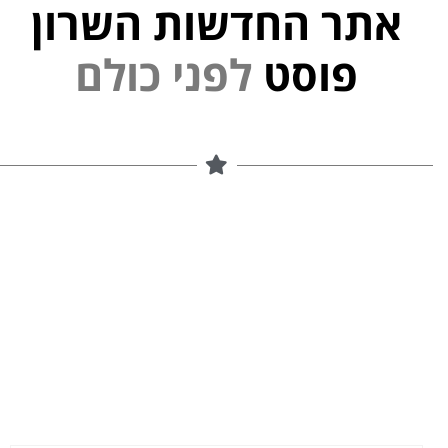
אתר החדשות השרון
פוסט
ל
פ
נ
י