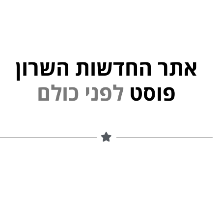
אתר החדשות השרון
פוסט
ל
פ
נ
י