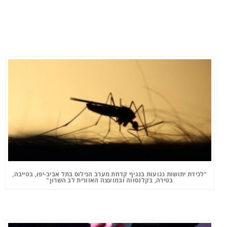
"לכידת יתושות נגועות בנגיף קדחת מערב הנילוס בתל אביב-יפו, בטייבה,
בטירה, בקלנסווה ובמועצה האזורית לב השרון"