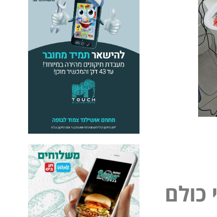
ל
כ
ו
ל
ם
פ
נ
י
י