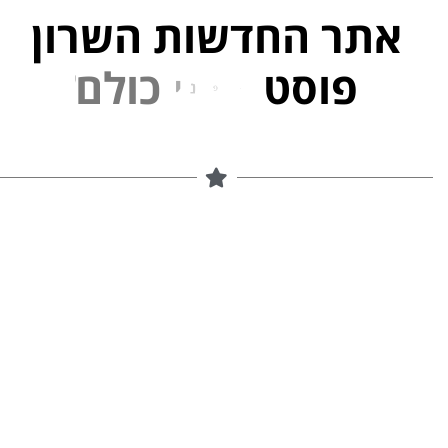
אתר החדשות השרון
פוסט
ל
פ
נ
י