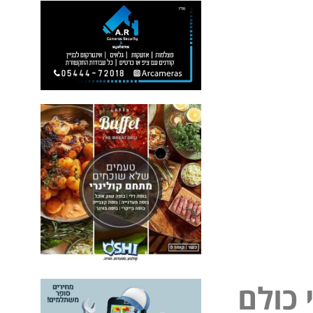
כ
ו
ל
ם