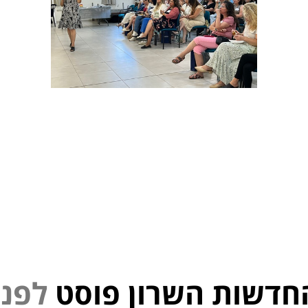
חדשות השרון פוסט
ל
פ
נ
י