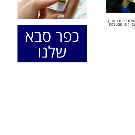
צת דרום השרון,
ני גונן מצטרפת
כפר סבא
ט
שלנו