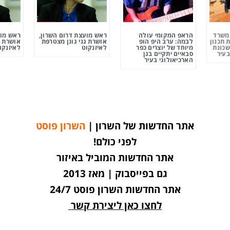
ומשרד
הראפ המקומי עולה
ראש מועצת דרום השרון,
ראש מוע
 תכנון
לבמה: ערב היפ הופ
אושרת גני גונן מצטרפת
אושרת ג
שכונת
מיוחד של יוצרים כפר
לאיזנקוט
לאיזנקו
בעיר
סבאיים יתקיים בגן
הארכיאולוגי בעיר
אתר החדשות של השרון |
השרון פוסט
לפני כולם!
אתר החדשות המוביל באיזור
גם בפייסבוק | מאז 2013
אתר החדשות השרון פוסט 24/7
לחצו כאן ליצירת קשר