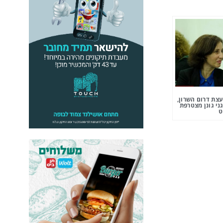
צת דרום השרון,
ני גונן מצטרפת
ט