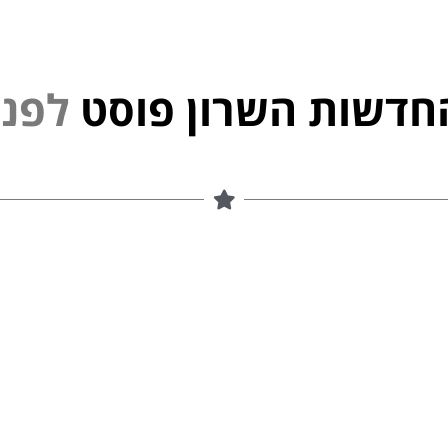
חדשות השרון פוסט
נ
פ
ל