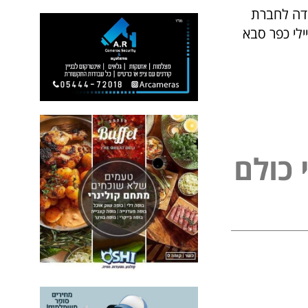
ודה לחברת
ילי כפר סבא
כ
ו
ל
ם
ל
פ
נ