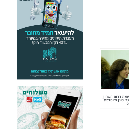
צת דרום השרון,
ני גונן מצטרפת
ט