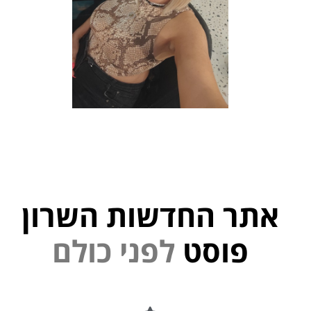
אתר החדשות השרון
פוסט
ל
פ
נ
י