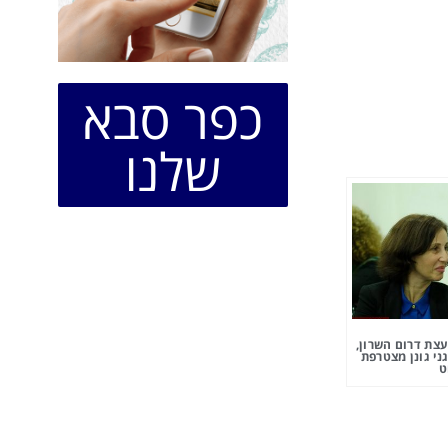
כפר סבא
שלנו
צת דרום השרון,
ני גונן מצטרפת
ט