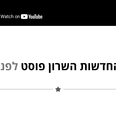
חדשות השרון פוסט
י
נ
פ
ל