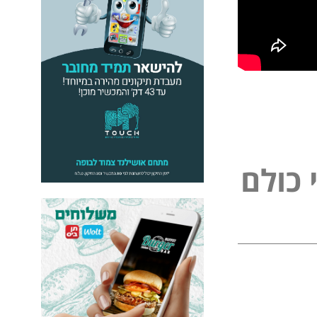
כ
ו
ל
ם
ל
פ
נ