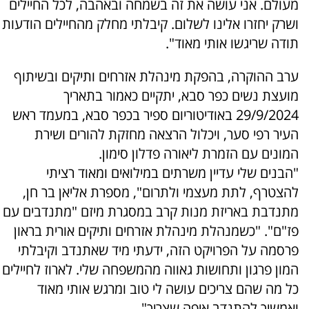
מעולם. אני עושה את זה בשמחה ובאהבה, לכל החיילים
ושרק יחזרו אלינו לשלום. קיבלתי מחלק מהחיילים הודעות
תודה שריגשו אותי מאוד".
ערב ההוקרה, בהפקת מינהלת אזרחים ותיקים ובשיתוף
מועצת נשים כפר סבא, יתקיים כאמור בתאריך
29/9/2024 באודיטוריום ספיר בכפר סבא, במעמד ראש
העיר רפי סער, ויכלול הרצאה מחזקת להורים ושירת
המונים עם הזמרת ליאורה פדלון סימון.
"הבנים שלי עדיין משרתים במילואים ומאוד רציתי
להצטרף, לתת מעצמי ולתרום", מספרת אליאן בר חן,
מתנדבת באריזת מנות קרב במסגרת מיזם "מתנדבים עם
פז"ם". "כשמנהלת מינהלת אזרחים ותיקים אורית בראון
פרסמה על הפרויקט הזה, ידעתי מיד שאתנדב וקיבלתי
המון פרגון ותחושות גאווה מהמשפחה שלי. לארוז לחיילים
כל מה שהם צריכים עושה לי טוב ומרגש אותי מאוד
ואמשיך להתנדב איפה שצריך".