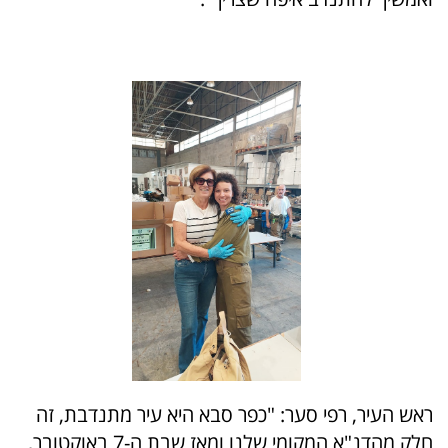
ראש העיר, רפי סער: "כפר סבא היא עיר מתנדבת, זה
חלק מהדנ"א המקומי שלנו ומאז שבת ה-7 באוקטובר,