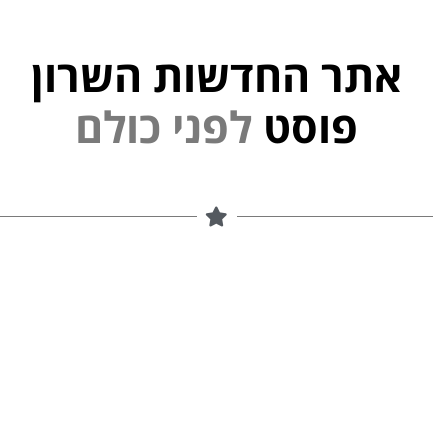
אתר החדשות השרון
פוסט
ל
פ
נ
י