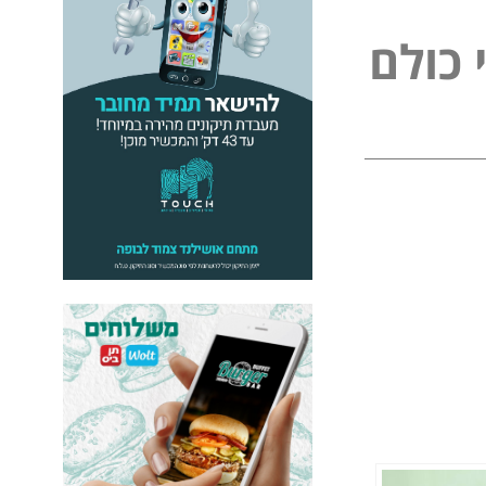
כ
ו
ל
ם
ל
פ
נ