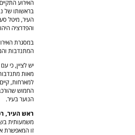
האירוע התקיים
בראשותו של ניב
העיר, מיטל סע
והפדרציה היהוד
במסגרת האירוע
המתנדבות והמת
יש לציין, כי ע
מאות מתנדבות ו
למארחות, קיים 
החמוש שהורכב 
הנוער בעיר.
ראש העיר, רפ
משמעותית בשיע
זו המאפשרת את 