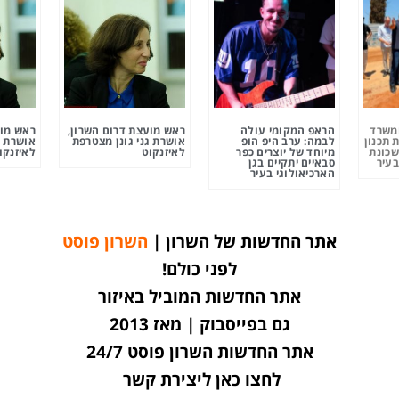
ומשרד
הראפ המקומי עולה
ראש מועצת דרום השרון,
ראש מוע
 תכנון
לבמה: ערב היפ הופ
אושרת גני גונן מצטרפת
אושרת ג
שכונת
מיוחד של יוצרים כפר
לאיזנקוט
לאיזנקו
בעיר
סבאיים יתקיים בגן
הארכיאולוגי בעיר
אתר החדשות של השרון |
השרון פוסט
לפני כולם!
אתר החדשות המוביל באיזור
גם בפייסבוק | מאז 2013
אתר החדשות השרון פוסט 24/7
לחצו כאן ליצירת קשר