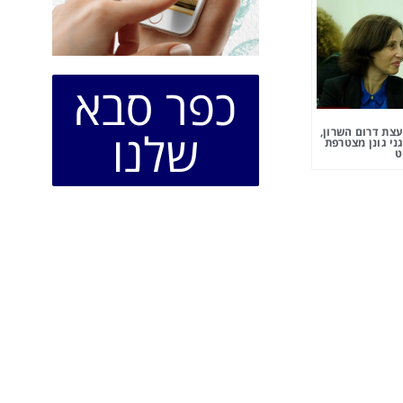
כפר סבא
שלנו
צת דרום השרון,
ני גונן מצטרפת
ט