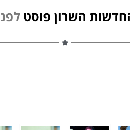
חדשות השרון פוסט
י
נ
פ
ל