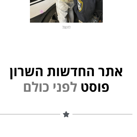
חשוד
אתר החדשות השרון
פוסט
ל
פ
נ
י