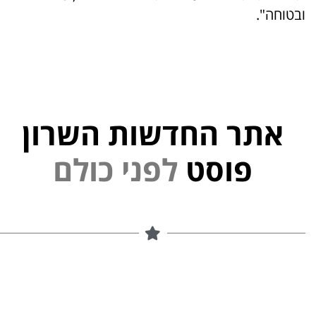
ובטוחה".
אתר החדשות השרון
י
נ
פ
ל
פוסט
ם
ל