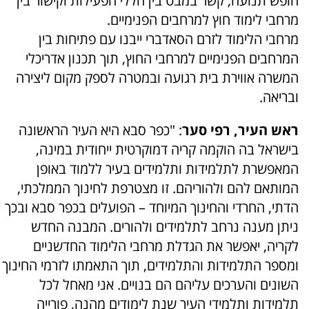
חופש תנועה, קשר במבט בין חללי הפעילות וקישור בין
מרחבי לימוד חוץ למרחבים הפנימיים.
מרחבי הלימוד לזרם הסאדברי ייבנו עם פתיחות בין
המרחבים הפנימיים למרחבי החוץ, תוך תכנון אדריכלי
המשרה אווירת בית רגועה ובמטרה לספק מקום ליצירה
ובריאה.
ראש העיר, רפי סער
: "כפר סבא היא העיר הראשונה
בישראל בה הוקמה קריה דמוקרטית ייחודית במינה,
המאפשרת לתלמידות ותלמידים בעיר ללמוד באופן
המותאם להם ולהוריהם. זו מצטרפת לחינוך הממלכתי,
הדתי, החרדי והחינוך המיוחד – הפועלים בכפר סבא ובכך
ניתן מענה נרחב לתלמידים ולהורים. המבנה החדש
לקריה, יאפשר את הגדלת מרחבי הלימוד החדשניים
ומספר התלמידות והתלמידים, תוך התאמתו לזרמי החינוך
השונים והערכים עליהם הם בנויים. אני מאחל לכל
תלמידות ותלמידי העיר שנת לימודים מהנה, פורייה