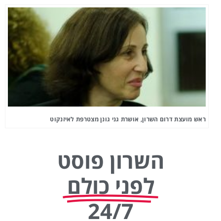
ראש מועצת דרום השרון, אושרת גני גונן מצטרפת לאיזנקוט
השרון פוסט
לפני כולם
24/7