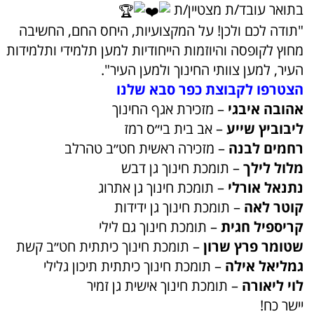
בתואר עובד/ת מצטיין/ת
"תודה לכם ולכן! על המקצועיות, היחס החם, החשיבה
מחוץ לקופסה והיוזמות הייחודיות למען תלמידי ותלמידות
העיר, למען צוותי החינוך ולמען העיר".
הצטרפו לקבוצת כפר סבא שלנו
אהובה איבגי
– מזכירת אגף החינוך
ליבוביץ שייע
– אב בית בי״ס רמז
רחמים לבנה
– מזכירה ראשית חט״ב טהרלב
מלול לילך
– תומכת חינוך גן דבש
נתנאל אורלי
– תומכת חינוך גן אתרוג
קוטר לאה
– תומכת חינוך גן ידידות
קריספיל חגית
– תומכת חינוך גם לילי
שטומר פרץ שרון
– תומכת חינוך כיתתית חט״ב קשת
גמליאל אילה
– תומכת חינוך כיתתית תיכון גלילי
לוי ליאורה
– תומכת חינוך אישית גן זמיר
יישר כח!