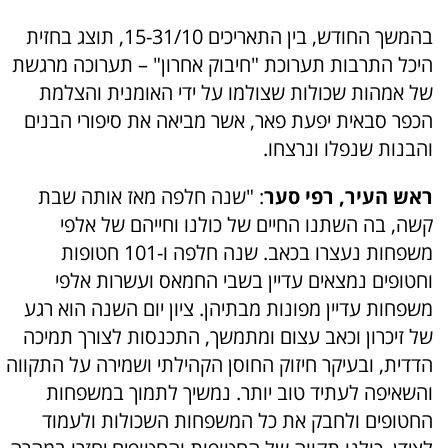
בהמשך החודש, בין התאריכים 15-31/10, תוצג בחזית
היכל התרבות תערוכת "חיבוק אחרון" – תערוכה מרגשת
של אמהות שכולות שצולמו על ידי האומנית והצלמת
הכפר סבאית יפעת פאר, אשר מביאה את סיפורי הבנים
והבנות שנפלו ונרצחו.
ראש העיר, רפי סער
: "שנה חלפה מאז אותה שבת
קשה, בה השתנו החיים של כולנו וחייהם של אלפי
משפחות נעצרו בכאב. שנה חלפה ו-101 חטופות
וחטופים נמצאים עדיין בשבי החמאס ועשרות אלפי
משפחות עדיין מפונות מבתיהן. ציון יום השנה הוא רגע
של זיכרון וכאב עצום ומתמשך, התכנסות לצורך תמיכה
הדדית, ובעיקר חיזוק החוסן הקהילתי ושמירה על התקווה
והשאיפה לעתיד טוב יותר. נמשיך לתמוך במשפחות
החטופים ולחבק את כל המשפחות השכולות ולעמוד