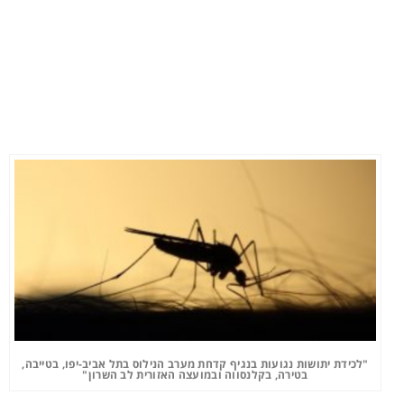
"לכידת יתושות נגועות בנגיף קדחת מערב הנילוס בתל אביב-יפו, בטייבה,
בטירה, בקלנסווה ובמועצה האזורית לב השרון"