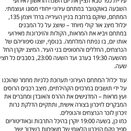
עיריית כפר סבא תציין את יום השנה הראשון לאירועי
השבעה באוקטובר במתחם עירוני ייחודי מסוגו ועוצמתי.
המתחם, שיוקם ברחבת בניין העירייה ברח' ויצמן 135,
יכלול מיצג אור קולי מיוחד – שיוצג על כל המבנים
במתחם ויביא את המראות, הקולות והזיכרונות מאירועי
אותו יום, בו נפתח המלחמה. בנוסף, יוצגו סיפוריהם של
הנרצחים, החללים והחטופים בני העיר. המיצג יוקרן החל
מהשעה 19:30 בערב ועד השעה 23:00, בסבבים כל חצי
שעה.
עוד יכלול המתחם העירוני תערוכת כלניות מחמר שהוכנו
על ידי תושבים במרכזים הקהילתיים, מיצב רכבים הרוסים
ועץ מראות – המדגישים את ההרס והאובדן ומחברים את
המבקרים לזיכרון בצורה אישית, ותתקיים הדלקת נרות
זיכרון לזכר הנרצחים והנופלים.
כמו כן, בשעה 19:00 יוקרן בהיכל התרבות ובאודיטוריום
ספיר טקס הזיכרון הלאומי של משפחות בשידור ישיר