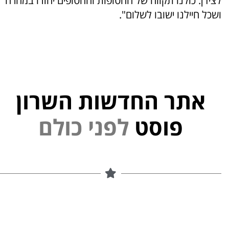
לצידן. כולנו תקווה של החטופות והחטופים יחזרו במהרה
ושכל חיילנו ישובו לשלום".
אתר החדשות השרון
פוסט
ל
פ
נ
י