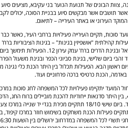
נה, צוות הבונים של תנועת הנוער בני עקיבא, מציעים סיוע
כאשר תושבים אשר מבקשים סיוע בבניית הסוכה, יכולים לקב
מוקד העירוני או באתר העירייה – לתיאום.
ד סוכות, תקיים העירייה פעילויות ברחבי העיר, כאשר כבר ה
ברח' גיבורי ישראל ובגינת הדרים ברח' עמק עירון 12. ה
ד זהבי ביום שלישי, בגינת סביוני הכפר ובגינת משעול הפרחי
ום ראשון הבא. הפעילות תכלול בין היתר הכנת כלי נגינה מ
אדמה, הכנת כרטיסי ברכה פרחוניים ועוד.
ול המועד יתקיימו פעילויות לכל המשפחה לחג סוכות במרכז
שברח' אז"ר 45, בין היתר סדנאות ייחודיות להכנת מוביילים ברוח החג, ה
פעמוני רוח ועוד. ביום שישי 18/10 תתקיים מכירת בגדי יד שנייה במר