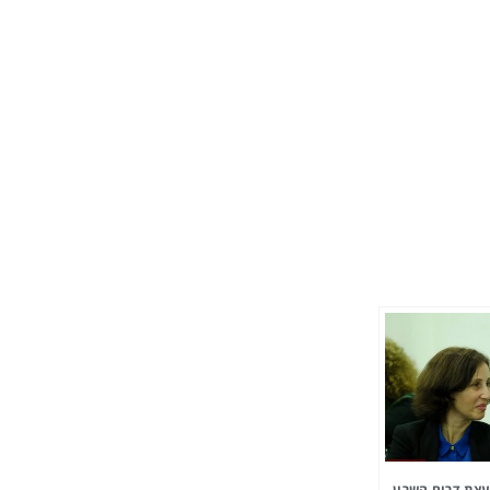
צת דרום השרון,