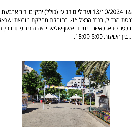
החל מהיום, ראשון 13/10/2024 ועד ליום רביעי (כולל) יתקיים יריד אר
ברחבת בית הכנסת הגדול, ברח' הרצל 46, בהובלת מחלקת מור