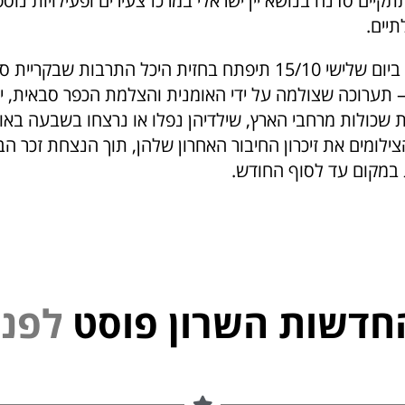
ישי 22/10 תתקיים סדנה בנושא יין ישראלי במרכז צעירים ופעילויות נוס
יים.
יש לציין עוד, כי ביום שלישי 15/10 תיפתח בחזית היכל התרבות שב
 – תערוכה שצולמה על ידי האומנית והצלמת הכפר סבאית, י
שכולות מרחבי הארץ, שילדיהן נפלו או נרצחו בשבעה באוק
ילומים את זיכרון החיבור האחרון שלהן, תוך הנצחת זכר הב
במקום עד לסוף החודש.
חדשות השרון פוסט
נ
פ