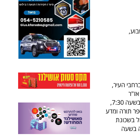
בוע,
רחבי העיר,
ג ברח' אז"ר
49בשעה 7:00, בחניון מגרש הכדורגל בית"ר ברח' הנביאים בשכונת קפלן בשעה 7:30,
2 בשעה 8:00, בחניון בית הספר תורה ומדע
 לוי אשכול בשכונת
 רמז 18 בשכונת עלייה בשעה