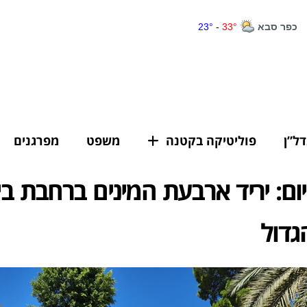
דל”ן
פוליטיקה בקטנה
משפט
מפרגנים
ם: יריד ארבעת המינים ברחבת בי
גדול