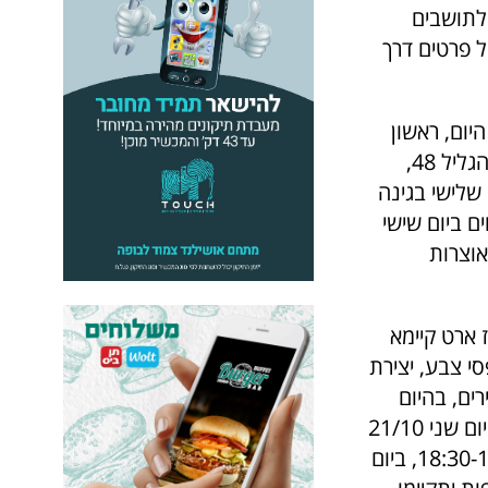
 לתושבים
ל פרטים דרך
יום, ראשון
13/10, תחל פעילות קהילתית "אושפיזין בגינות" – בגינות הציבוריות ברח' הגליל 48,
פעילות תימשך ביום שלישי בגינה
ם ביום שישי
אוצרות
 ארט קיימא
דפסי צבע, יצירת
כז צעירים, בהיום
ראשון 20/10 תתקיים פעילות הכנת משחקים בשימוש חוזר במרכז קיפוד, ביום שני 21/10
יתקיים הפנינג חגי תשרי לכל המשפחה במדרחוב ירושלים בין השעות 18:30-16:30, ביום