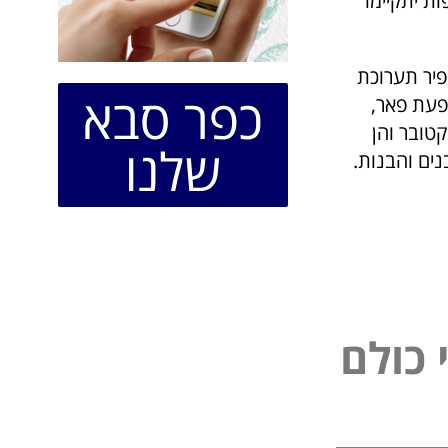
פות יתקיימו
קריית ספיר תערוכת
כפר סבא
פעת פאר,
טובר והן
שלנו
נים והבנות.
ל
פ
ו
ל
ם
נ
כ
י
י
כ