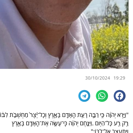
30/10/2024
19:29
"וַיַּ֣רְא יְהֹוָ֔ה כִּ֥י רַבָּ֛ה רָעַ֥ת הָֽאָדָ֖ם בָּאָ֑רֶץ וְכָל־יֵ֨צֶר֙ מַחְשְׁבֹ֣ת לִבּ֔וֹ
רַ֥ק רַ֖ע כָּל־הַיּֽום .וַיִּנָּ֣חֶם יְהֹוָ֔ה כִּֽי־עָשָׂ֥ה אֶת־הָֽאָדָ֖ם בָּאָ֑רֶץ
וַיִּתְעַצֵּ֖ב אֶל־לִבּֽוֹ:"