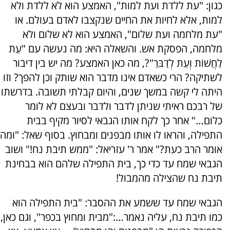
כגון: "עת ללדת ועת למות", האמצע הוא לא ללדת ולא
למות, אלא לחיות את החיים שנקצבו לאדם בעולם. או
"עת מלחמה ועת שלום", האמצע הוא לא שלום ולא
מלחמה, הפסקת אש. והשאלה היא: מה נעשה עם "עֵת
לַחֲשׁוֹת וְעֵת לְדַבּרֵ"?, מה כאן האמצע? מה יש בין דיבור
לשתיקה? הרי כשאדם אינו מדבר הוא שותק וכן להפך? וזו
היתה לי קשה במשך שנים, והיום קבלתי תשובה. בדרשתו
של רבכם ראיתי שניתן לדבר ולדבר ובעצם לא לומר
כלום…" אחר כך לקח אותו הגבאי לסיור מקיף בבית
התפילה, והראו לו אותו מבפנים ומבחוץ. בסוף שאל: "ומה
אומר הרב כעת?" אמר ר' עזריאל: "ממש תיבת נח!" ושוב
הגבאי שמח עד כדי כך, בית התפילה שלהם הוא בבחינת
תיבת נח שהצילה מהמבול!
הגבאי שמח עד ששמע את ההסבר: "בית התפילה הוא
כמו תיבת נח, עליה נאמר…:"מבית ומחוץ בכפר", וגם כאן,