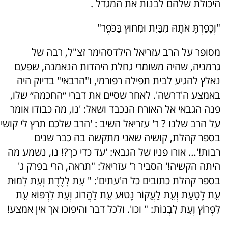
היכולת שלהם לבנות את המגדל .
"וְכָפַרְתָּ אֹתָהּ מִבַּיִת וּמִחוּץ בַּכֹּפֶר"
מסופר על הרב עזריאל הילדסהימר זצ"ל, רבה של
גרמניה, שהיה משומרי גחלת היהדות הנאמנה, שפעם
נאלץ להגיע לבית תפילה רפורמי, ו"הרבאי" בדיוק היה
באמצע ה'דרשה'. לאחר שסיים את דברי ״החכמה״ שלו,
פנה הגבאי אל האורח הנכבד ושאל: 'נו, מה כבודו אומר
על הרב שלנו ? ר' עזריאל השיב : 'הרב שלכם תרץ לי קושי
בספר קהלת, קושיה שאני מתקשה בה כבר שנים
רבות!'… אורו פניו של הגבאי: 'עד כדי כך?! נו, נשמע מה
היתה הקשיה!' הסביר ר' עזריאל: "תראה, הרי בפרק ג'
בספר קהלת כתובים כל ה'עתים': " עֵת לָלֶדֶת וְעֵת לָמוּת
עֵת לָטַעַת וְעֵת לַעֲקוֹר נָטוּע עֵת לַהֲרוֹג וְעֵת לִרְפּוֹא עֵת
לִפְרוֹץ וְעֵת לִבְנוֹת: " וכו'. ולכל דבר והיפוכו אך אין אמצע!