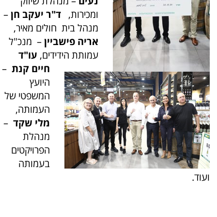
נעים
– מנהלת שיווק
ומכירות,
ד"ר יעקב חן
–
מנהל בית חולים מאיר,
אריה פישביין
– מנכ"ל
עמותת הידידים,
עו"ד
חיים קנת
–
היועץ
המשפטי של
העמותה,
מלי שקד
–
מנהלת
הפרויקטים
בעמותה
ועוד.