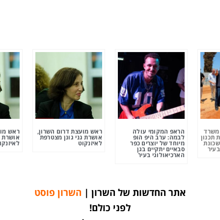
ומשרד
הראפ המקומי עולה
ראש מועצת דרום השרון,
ראש מוע
 תכנון
לבמה: ערב היפ הופ
אושרת גני גונן מצטרפת
אושרת ג
שכונת
מיוחד של יוצרים כפר
לאיזנקוט
לאיזנקו
בעיר
סבאיים יתקיים בגן
הארכיאולוגי בעיר
אתר החדשות של השרון |
השרון פוסט
לפני כולם!