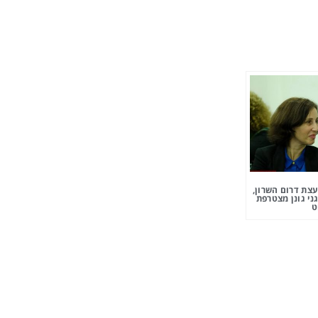
צת דרום השרון,
ני גונן מצטרפת
ט