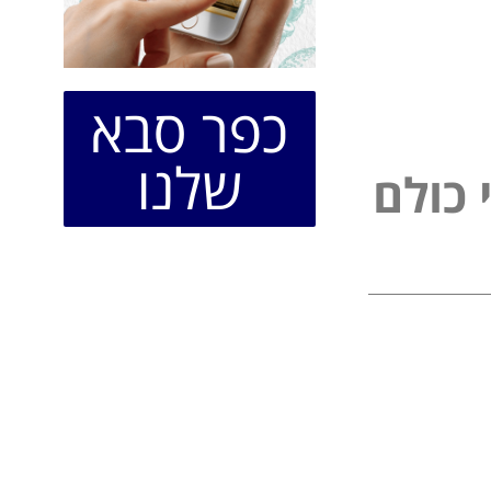
כפר סבא
שלנו
ל
פ
נ
ו
ל
ם
י
כ
י
כ