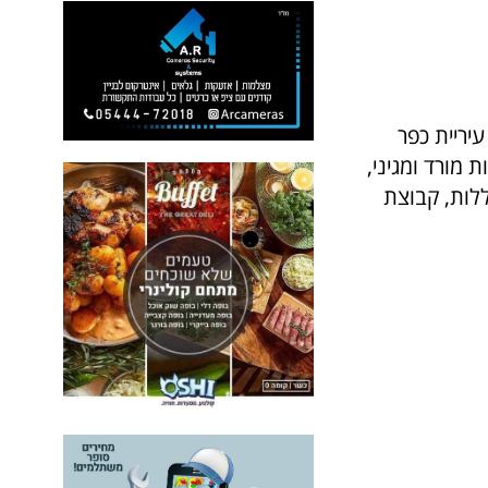
יריית כפר
ני מכבי כפר סבא, כפר סבא 1928, משפחות מורד ומגיני,
לות, קבוצת