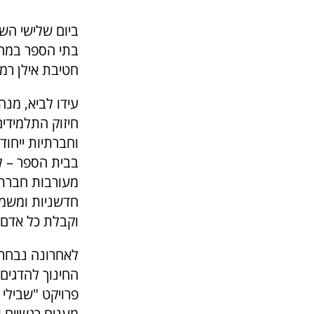
חטיבת אילן רמו
עידו לביא, מנ
חיזוק התלמידים
וחברתיות ייחוד
בבית הספר – לק
מעורבות חברתית
חדשניות ומשמעו
וקבלת כל אדם 
לאחרונה נבחר 
החינוך להדגים
פרויקט "שבילי 
מענים רגשיים ו