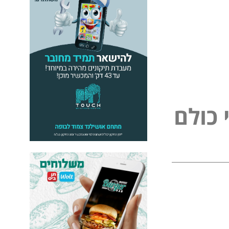
כ
ו
ל
ם