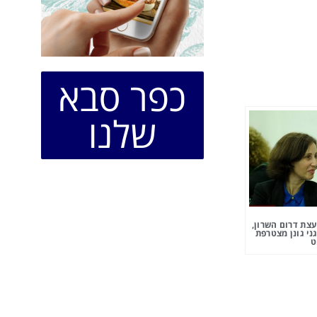
כפר סבא
שלנו
צת דרום השרון,
ני גונן מצטרפת
ט