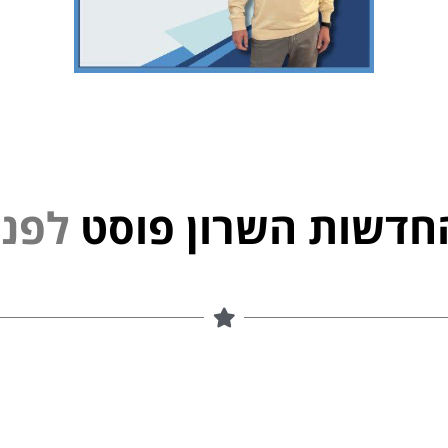
חדשות השרון פוסט
ל
פ
נ
י