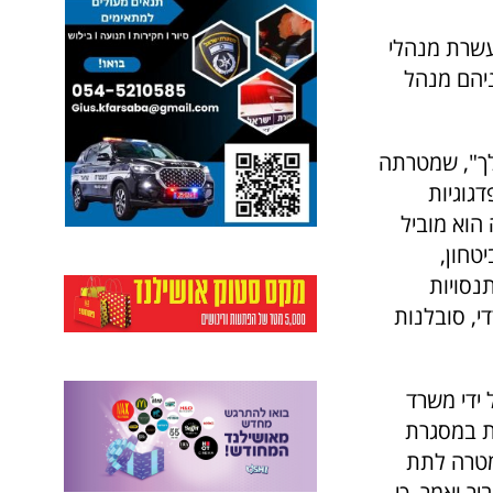
נוך על עשרת מנהלי
מנהלות ומנהלים פורצי דרך לשנת 2024 – ביניהם מנהל
לך", שמטרתה
דגוגיות
הוא מוביל
טחון,
נסויות
י, סובלנות
ידי משרד
עת במסגרת
במטרה לתת
ר ואמר, כי