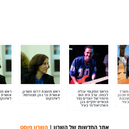
ומשרד
הראפ המקומי עולה
ראש מועצת דרום השרון,
ראש מוע
 תכנון
לבמה: ערב היפ הופ
אושרת גני גונן מצטרפת
אושרת ג
שכונת
מיוחד של יוצרים כפר
לאיזנקוט
לאיזנקו
בעיר
סבאיים יתקיים בגן
הארכיאולוגי בעיר
אתר החדשות של השרון |
השרון פוסט