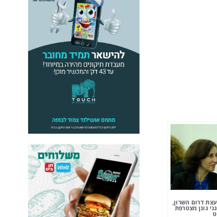
צת דרום השרון,
ני גונן מצטרפת
ט