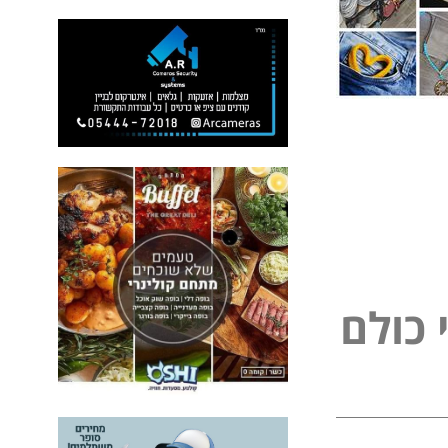
כ
ו
ל
ם
ל
פ