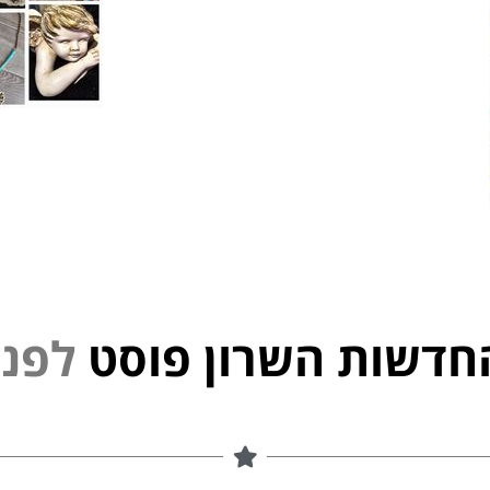
חדשות השרון פוסט
נ
י
פ
ל