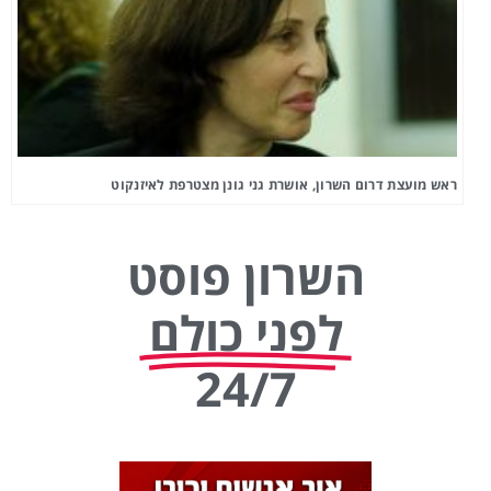
ראש מועצת דרום השרון, אושרת גני גונן מצטרפת לאיזנקוט
השרון פוסט
לפני כולם
24/7