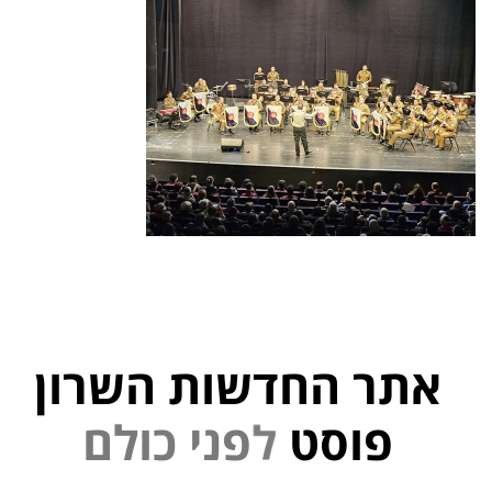
אתר החדשות השרון
פוסט
ל
פ
נ
י