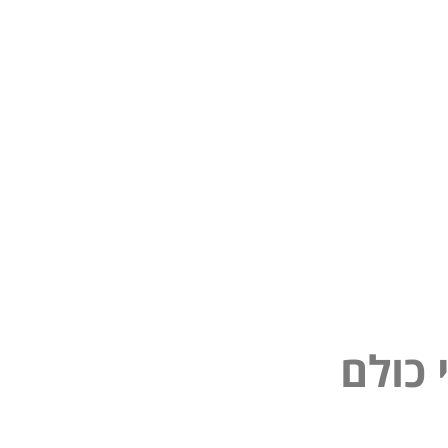
נ
י
פ
כ
ל
ו
ם
ל
ל
ם
ו
כ