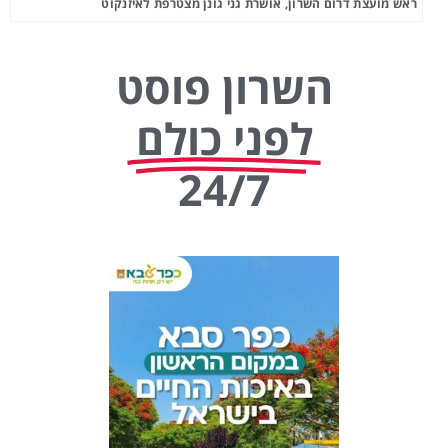
ראש מועצת דרום השרון, אושרת גני גונן מצטרפת לאיזנקוט
השרון פוסט
לפני כולם
24/7