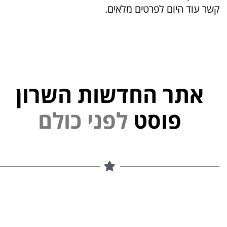
קשר עוד היום לפרטים מלאים.
אתר החדשות השרון
י
נ
פ
ל
פוסט
ם
ל
ו
כ