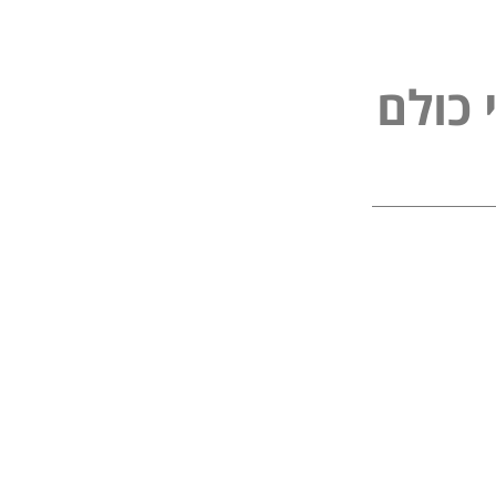
פ
נ
ל
י
ם
כ
ל
ו
ו
כ
ל