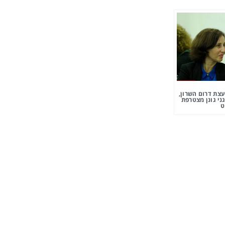
צת דרום השרון,
ני גונן מצטרפת
ט