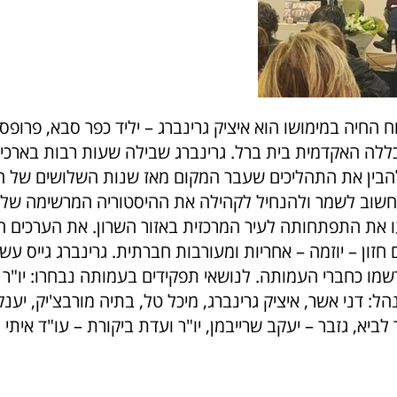
רוח החיה במימושו הוא איציק גרינברג – יליד כפר סבא, פרופס
ללה האקדמית בית ברל. גרינברג שבילה שעות רבות בארכיון
להבין את התהליכים שעבר המקום מאז שנות השלושים של
שוב לשמר ולהנחיל לקהילה את ההיסטוריה המרשימה של 
 את התפתחותה לעיר המרכזית באזור השרון. את הערכים ה
זון – יוזמה – אחריות ומעורבות חברתית. גרינברג גייס ע
מו כחברי העמותה. לנושאי תפקידים בעמותה נבחרו: יו"ר –
ל: דני אשר, איציק גרינברג, מיכל טל, בתיה מורבצ'יק, יענק
ביא, גזבר – יעקב שרייבמן, יו"ר ועדת ביקורת – עו"ד איתי ג