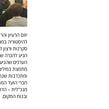
יוזם הרעיון וה
להיסטוריה במכ
סקרנות ורצון 
הגיע להכרה שח
הערכים שהניעו
מתמצת במילים ח
ומתנדבות שנרש
חברי הועד המנה
מנכ"לית – הדר ל
ובנות המקום.