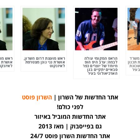
ומשרד
הראפ המקומי עולה
ראש מועצת דרום השרון,
ראש מוע
 תכנון
לבמה: ערב היפ הופ
אושרת גני גונן מצטרפת
אושרת ג
שכונת
מיוחד של יוצרים כפר
לאיזנקוט
לאיזנקו
בעיר
סבאיים יתקיים בגן
הארכיאולוגי בעיר
אתר החדשות של השרון |
השרון פוסט
לפני כולם!
אתר החדשות המוביל באיזור
גם בפייסבוק | מאז 2013
אתר החדשות השרון פוסט 24/7