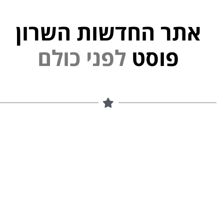
אתר החדשות השרון
פוסט
ל
פ
נ
י