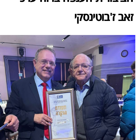
זאב ז'בוטינסקי