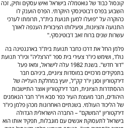
קונסול כבוד של גואטמלה בישראל ואיש עסקים ותיק, זכה
השבוע בפרס ז'בוטינסקי היוקרתי. הפרס הוענק לו
כהוקרה על "פועלו למען תנועת בית"ר, תרומתו לערכי
התנועה והציונות, ופעילותו הציבורית הענפה לאורך
עשרות שנים ברוח זאב ז'בוטינסקי."
פלמן החל את דרכו כחבר תנועת בית"ר בארגנטינה בה
נולד, ושימש כיו"ר צעירי בית ספר "הרצליה" וכיו"ר תנועת
"דור חדש". בשנת 1982 עלה לישראל, ומאז פעל
בתפקידים מרכזיים במוסדות ציוניים, ביניהם חבר
דירקטוריון וסגן יו"ר קק"ל, יועץ במחלקת העלייה של
ההסתדרות הציונית, חבר דירקטוריון אוצר התיישבות
היהודים, חבר מועצת העיר כפר סבא ויו"ר חבר הנאמנים
של הליכוד העולמי. בשנתיים האחרונות מכהן פלמן כיו"ר
דירקטוריון "המשקם" – החברה הישראלית הגדולה
בישראל לתעסוקת אנשים עם מוגבלות, תפקיד אותו הוא