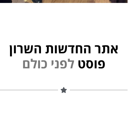
אתר החדשות השרון
פוסט
ל
פ
נ
י