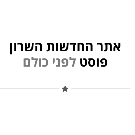
אתר החדשות השרון
פוסט
ל
פ
נ
י