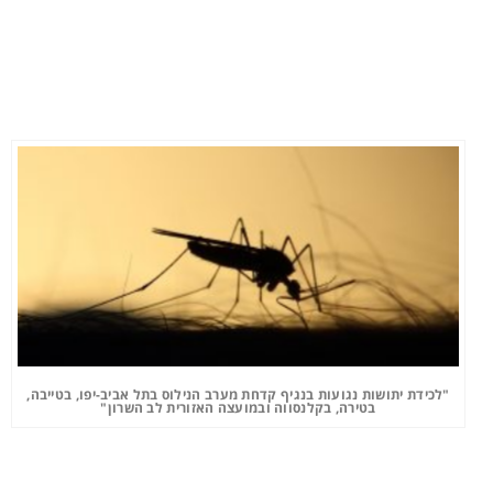
"לכידת יתושות נגועות בנגיף קדחת מערב הנילוס בתל אביב-יפו, בטייבה,
בטירה, בקלנסווה ובמועצה האזורית לב השרון"