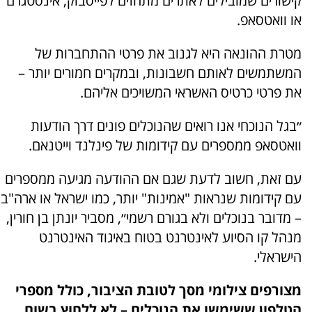
קישורים שמובילים לאתרים מתחזים לפייסבוק, אינסטגרם
או וואטסאפ.
מטרת ההונאה היא לגנוב את פרטי ההתחברות של
המשתמשים לאותם חשבונות, ובמקרים חמורים יותר –
את פרטי כרטיס האשראי המשויכים אליהם.
״בגל הנוכחי אנו רואים שהנוכלים פונים דרך הודעות
וואטסאפ ממספרים עם קידומות של פינלנד וייטנאם.
עם זאת, חשוב לדעת שגם אם ההודעה מגיעה ממספרים
עם קידומות שנראות "אמינות" יותר, כמו ישראל או ארה"ב
– מדובר בנוכלים ולא בגורם רשמי״, מסביר יונתן בן חורין,
מנהל קו הסיוע לאינטרנט בטוח באיגוד האינטרנט
הישראלי.
מצורפים צילומי מסך לטובת הציבור, כולל מספרי
הטלפון ששימשו את הנוכלים – לא ללחוץ בשום