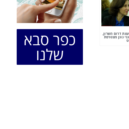
כפר סבא
צת דרום השרון,
ני גונן מצטרפת
ט
שלנו