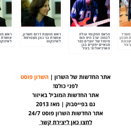
ומשרד
הראפ המקומי עולה
ראש מועצת דרום השרון,
ראש מוע
 תכנון
לבמה: ערב היפ הופ
אושרת גני גונן מצטרפת
אושרת ג
שכונת
מיוחד של יוצרים כפר
לאיזנקוט
לאיזנקו
בעיר
סבאיים יתקיים בגן
הארכיאולוגי בעיר
אתר החדשות של השרון |
השרון פוסט
לפני כולם!
אתר החדשות המוביל באיזור
גם בפייסבוק | מאז 2013
אתר החדשות השרון פוסט 24/7
לחצו כאן ליצירת קשר