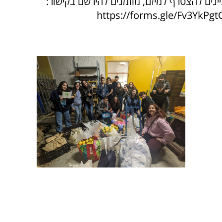
ינים להצטרף למיזם, מוזמנים להירשם בקישור:
https://forms.gle/Fv3YkP