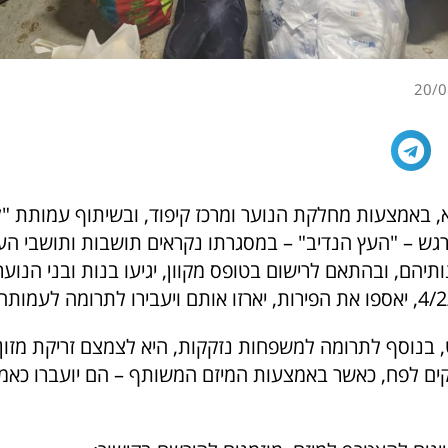
20/0
א, באמצעות מחלקת הנוער ומרכז קיפוד, ובשיתוף עמותת "
רגש – "העץ הנדיב" – במסגרתו נקראים תושבות ותושבי הע
ותיהם, ובהתאם לרישום בטופס מקוון, יגיעו בנות ובני הנוע
 בנוסף לתרומה למשפחות נזקקות, היא לצמצם זריקת מזון 
רקים לפח, כאשר באמצעות המיזם המשותף – הם יועברו כאמו