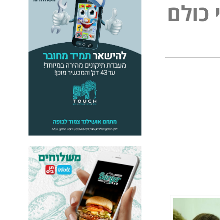
ל
פ
ו
ל
ם
נ
כ
י
י
כ