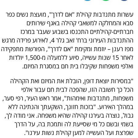
עשרות מתנדבות קהילת "אם לדרך", מועצת נשים כפר
סבא והמחלקה למשאבי קהילה באגף שירותים
חברתיים-קהילתיים התכנסו בשבוע שעבר במרכז
ההתנדבות העירוני ברח' זאב גלר 4, לאירוע פרידה מרגש
מפז רענן – יוזמת ומקימת "אם לדרך", הפורשת מתפקידה
לאחר 15 שנות עשייה, סיוע ללמעלה מ-1,500 יולדות
ואלפי משפחות שקיבלו בית חם במסגרת המיזם.
"במסירות יוצאת דופן, הובלת את המיזם ואת הקהילה
הכל כך חשובה הזו, שהפכה לבית חם עבור אלפי
משפחות, מתנדבות ואימהות", אמר ראש העיר, רפי סער,
במהלך האירוע. "בזכות חזונך, השקעתך והנתינה ללא
גבול, נוצרה בעירנו קהילה שהיא משפחה. אני מודה לך,
בשמי ובשם כל מי שסייעת לה ותמכת בה, על הדרך
שפרצת ועל העשייה למען קהילת נשות עירנו".