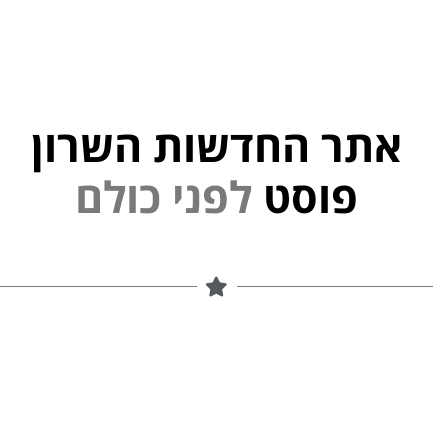
אתר החדשות השרון
י
פוסט
ל
פ
נ