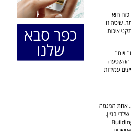
כזה הוא
ר. שיטה זו
כפר סבא
קני איכות
שלנו
 ויותר
ת ההשפעה
עים עמידות
ת. אחת המגמה
לדי בניין.
Building Inf)
 מבנים, המאפשרים