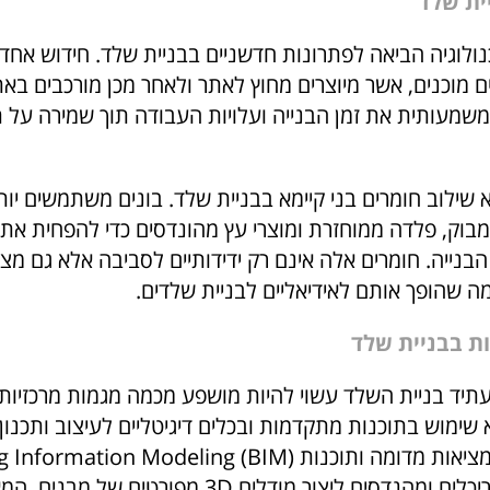
ית שלד
לוגיה הביאה לפתרונות חדשניים בבניית שלד. חידוש אחד 
 מוכנים, אשר מיוצרים מחוץ לאתר ולאחר מכן מורכבים באת
משמעותית את זמן הבנייה ועלויות העבודה תוך שמירה על ת
 שילוב חומרים בני קיימא בבניית שלד. בונים משתמשים יותר
מבוק, פלדה ממוחזרת ומוצרי עץ מהונדסים כדי להפחית א
נייה. חומרים אלה אינם רק ידידותיים לסביבה אלא גם מצי
מה שהופך אותם לאידיאליים לבניית שלדים.
ת בבניית שלד
תיד בניית השלד עשוי להיות מושפע מכמה מגמות מרכזיו
מוש בתוכנות מתקדמות ובכלים דיגיטליים לעיצוב ותכנון ש
סימולציות של מציאות מדומה ותוכנות ormation Modeling (BIM
מאפשרות לאדריכלים ומהנדסים ליצור מודלים 3D מפורטים של