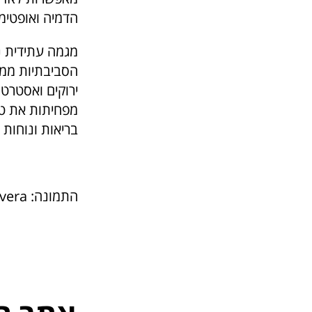
הדמיה ואופטימי
מגמה עתידית נ
הסביבתיות ממש
ירוקים ואסטרטג
מפחיתות את טב
בריאות ונוחות י
התמונה: Bruno Cervera באתר PEXELS