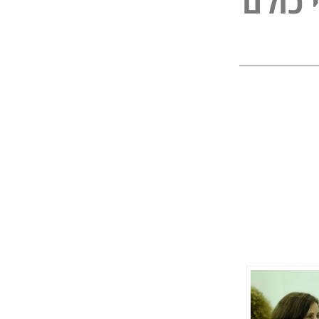
ל
פ
ו
ל
ם
נ
כ
י
י
כ