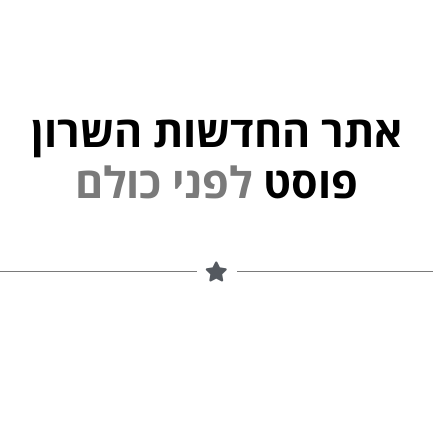
אתר החדשות השרון
פוסט
ל
פ
נ
י