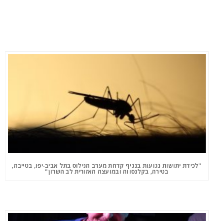
"לכידת יתושות נגועות בנגיף קדחת מערב הנילוס בתל אביב-יפו, בטייבה,
בטירה, בקלנסווה ובמועצה האזורית לב השרון"