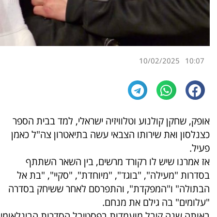
10/02/2025
10:07
אופק, שחקן קולנוע וטלוויזיה ישראלי, למד בבית הספר
כצנלסון ואת שירותו הצבאי עשה בתיאטרון צה"ל כאמן
פעיל.
אז אמרנו שיש לו רקורד מרשים, בין השאר השתתף
בסדרות "מעילה", "בוגד", "מיוחדת", "סקיי", "בת אל
הבתולה" ו"המפקדת", והתפרסם לאחר ששיחק בסדרה
"עלומים" בה גילם את מנחם.
באותה שנה קיבל מועמדות בפסטיבל הסדרות הבינלאומי