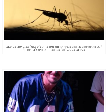
"לכידת יתושות נגועות בנגיף קדחת מערב הנילוס בתל אביב-יפו, בטייבה,
בטירה, בקלנסווה ובמועצה האזורית לב השרון"